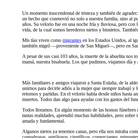
Un momento trascendental de tristeza y también de agradeci
un hecho que conmovió no solo a nuestra familia, sino a
años. Su velorio fue en una noche fría y lluviosa, pero con
vida, de la cual somos herederos nietos y bisnietos. Tambi
Mis tías viven como
migrantes
en los Estados Unidos, al igu
también migró —proveniente de San Miguel—, pero en Sant
A pesar de sus casi 103 años, la muerte de la abuelita nos 
mamá, nuestra bisabuela. Los que pudimos, viajamos día y no
Más familiares y amigos viajaron a Santa Eulalia, de la ald
unirnos para decirle adiós a la mujer que siempre trabajó y 
retornos y partidas. En el velorio había desde niños hasta 
muertos. Todos dan algo para ayudar con los gastos del fun
Todos lloramos. En algún momento de las honras fúnebres n
tantas realidades, aprendió muchas habilidades, pero sobre 
amada y fundamental.
Algunos nietos ya tenemos canas, pero ella nos miraba como
comadronas, astrólogos, científicos, comerciantes, migrantes