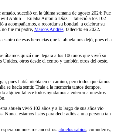
er amado, sucedió en la última semana de agosto 2024: Fue
Ewul Antun —Eulalia Antonio Díaz— falleció a los 102
dió a acompañarnos, a recordar su bondad, a celebrar su
 Uno fue mi padre,
Marcos Andrés
, fallecido en 2022.
es otra de esas herencias que la abuela nos dejó, pues ella
sperábamos quizá que llegara a los 106 años que vivió su
 Unidos, otros desde el centro y también otros del oeste.
egar, pues había niebla en el camino, pero todos queríamos
ia se hacía sentir. Traía a la memoria tantos tiempos,
ndo alguien fallece todos ayudamos a enterrar a nuestros
ón.
ra abuela vivió 102 años y a lo largo de sus años vio
s. Nunca estamos listos para decir adiós a una persona tan
e esperaban nuestros ancestros:
abuelos sabios
, curanderos,