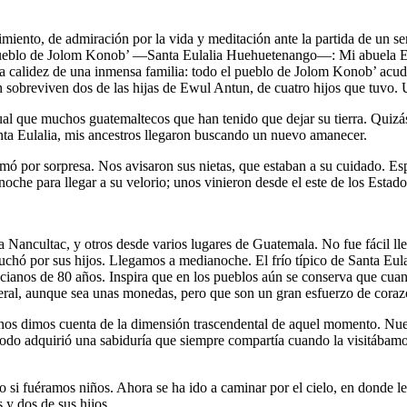
miento, de admiración por la vida y meditación ante la partida de un s
l pueblo de Jolom Konob’ —Santa Eulalia Huehuetenango—: Mi abuela 
 la calidez de una inmensa familia: todo el pueblo de Jolom Konob’ acu
én sobreviven dos de las hijas de Ewul Antun, de cuatro hijos que tuvo.
al que muchos guatemaltecos que han tenido que dejar su tierra. Quizás 
a Eulalia, mis ancestros llegaron buscando un nuevo amanecer.
tomó por sorpresa. Nos avisaron sus nietas, que estaban a su cuidado. E
che para llegar a su velorio; unos vinieron desde el este de los Estados
ea Nancultac, y otros desde varios lugares de Guatemala. No fue fácil ll
luchó por sus hijos. Llegamos a medianoche. El frío típico de Santa Eulal
ancianos de 80 años. Inspira que en los pueblos aún se conserva que cua
eral, aunque sea unas monedas, pero que son un gran esfuerzo de coraz
os dimos cuenta de la dimensión trascendental de aquel momento. Nuest
todo adquirió una sabiduría que siempre compartía cuando la visitábamo
 si fuéramos niños. Ahora se ha ido a caminar por el cielo, en donde l
 y dos de sus hijos.