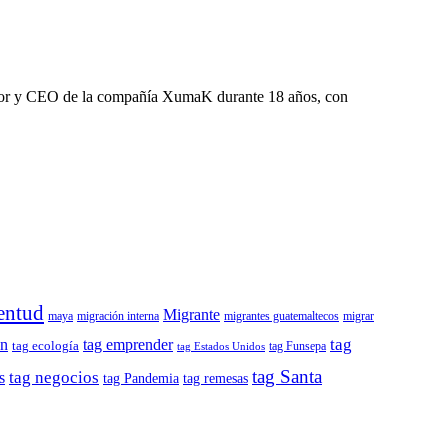
dador y CEO de la compañía XumaK durante 18 años, con
entud
Migrante
maya
migración interna
migrantes guatemaltecos
migrar
tag
ón
tag emprender
tag ecología
tag Funsepa
tag Estados Unidos
tag Santa
tag negocios
s
tag remesas
tag Pandemia