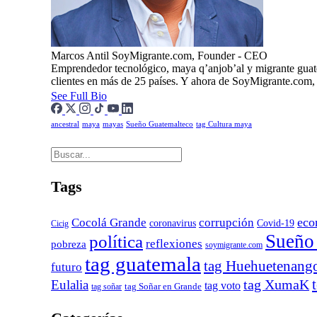
Marcos Antil
SoyMigrante.com, Founder - CEO
Emprendedor tecnológico, maya q’anjob’al y migrante guat
clientes en más de 25 países. Y ahora de SoyMigrante.com
See Full Bio
ancestral
maya
mayas
Sueño Guatemalteco
tag Cultura maya
Tags
eco
Cocolá Grande
corrupción
Covid-19
coronavirus
Cicig
Sueño
política
reflexiones
pobreza
soymigrante.com
tag guatemala
tag Huehuetenang
futuro
tag XumaK
Eulalia
tag voto
tag soñar
tag Soñar en Grande