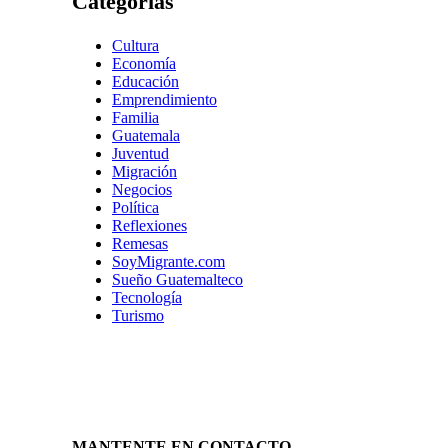
Categorías
Cultura
Economía
Educación
Emprendimiento
Familia
Guatemala
Juventud
Migración
Negocios
Política
Reflexiones
Remesas
SoyMigrante.com
Sueño Guatemalteco
Tecnología
Turismo
MANTENTE EN CONTACTO