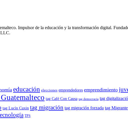
emalteco. Impulsor de la educación y la transformación digital. Fun
, LLC.
educación
juv
nomía
emprendimiento
emprendedores
elecciones
 Guatemalteco
tag digitalizaci
tag Café Con Causa
tag democracia
o
tag migración
tag migración forzada
tag Migrante
tag Lucín Cuxin
tecnología
TPS