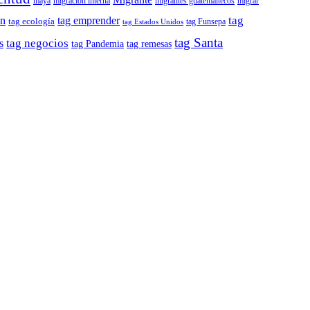
maya
migración interna
migrantes guatemaltecos
migrar
tag
ón
tag emprender
tag ecología
tag Funsepa
tag Estados Unidos
tag Santa
tag negocios
s
tag remesas
tag Pandemia