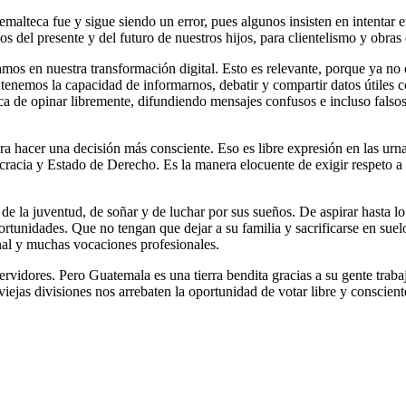
malteca fue y sigue siendo un error, pues algunos insisten en intentar e
os del presente y del futuro de nuestros hijos, para clientelismo y obras
 en nuestra transformación digital. Esto es relevante, porque ya no es 
nemos la capacidad de informarnos, debatir y compartir datos útiles c
ica de opinar libremente, difundiendo mensajes confusos e incluso falso
 hacer una decisión más consciente. Eso es libre expresión en las urna
acia y Estado de Derecho. Es la manera elocuente de exigir respeto a lo
, de la juventud, de soñar y de luchar por sus sueños. De aspirar hasta l
tunidades. Que no tengan que dejar a su familia y sacrificarse en suel
ional y muchas vocaciones profesionales.
dores. Pero Guatemala es una tierra bendita gracias a su gente trabaja
iejas divisiones nos arrebaten la oportunidad de votar libre y conscien