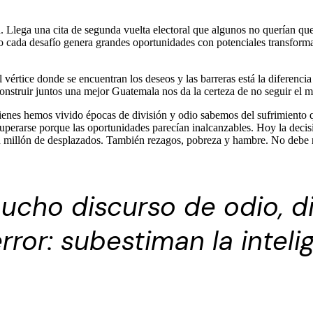
. Llega una cita de segunda vuelta electoral que algunos no querían q
ero cada desafío genera grandes oportunidades con potenciales transfor
rtice donde se encuentran los deseos y las barreras está la diferencia e
 construir juntos una mejor Guatemala nos da la certeza de no seguir el
enes hemos vivido épocas de división y odio sabemos del sufrimiento q
 superarse porque las oportunidades parecían inalcanzables. Hoy la dec
n millón de desplazados. También rezagos, pobreza y hambre. No debe 
ucho discurso de odio, di
ror: subestiman la inteli