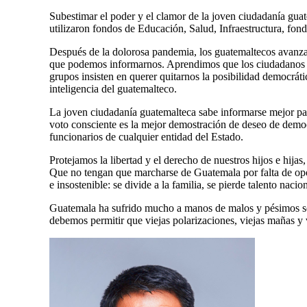
Subestimar el poder y el clamor de la joven ciudadanía guate
utilizaron fondos de Educación, Salud, Infraestructura, fond
Después de la dolorosa pandemia, los guatemaltecos avanzamos
que podemos informarnos. Aprendimos que los ciudadanos te
grupos insisten en querer quitarnos la posibilidad democrát
inteligencia del guatemalteco.
La joven ciudadanía guatemalteca sabe informarse mejor para
voto consciente es la mejor demostración de deseo de democr
funcionarios de cualquier entidad del Estado.
Protejamos la libertad y el derecho de nuestros hijos e hijas
Que no tengan que marcharse de Guatemala por falta de opor
e insostenible: se divide a la familia, se pierde talento nac
Guatemala ha sufrido mucho a manos de malos y pésimos servi
debemos permitir que viejas polarizaciones, viejas mañas y v