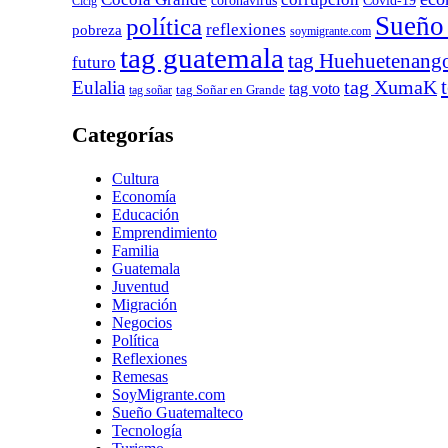
Covid-19
coronavirus
Cicig
Sueño
política
reflexiones
pobreza
soymigrante.com
tag guatemala
tag Huehuetenang
futuro
tag XumaK
Eulalia
tag voto
tag soñar
tag Soñar en Grande
Categorías
Cultura
Economía
Educación
Emprendimiento
Familia
Guatemala
Juventud
Migración
Negocios
Política
Reflexiones
Remesas
SoyMigrante.com
Sueño Guatemalteco
Tecnología