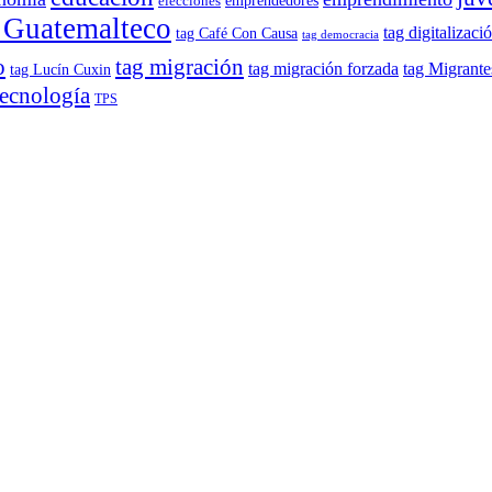
emprendedores
elecciones
 Guatemalteco
tag digitalizaci
tag Café Con Causa
tag democracia
o
tag migración
tag migración forzada
tag Migrante
tag Lucín Cuxin
tecnología
TPS