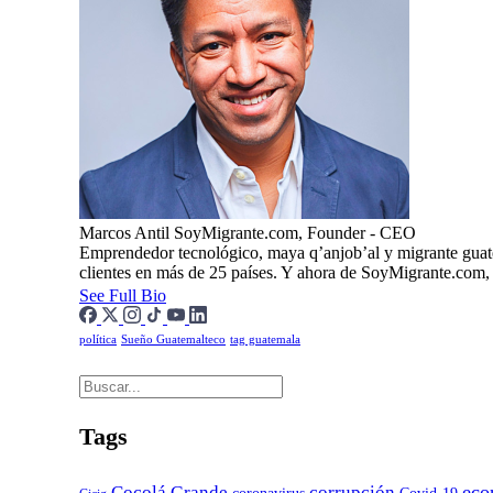
Marcos Antil
SoyMigrante.com, Founder - CEO
Emprendedor tecnológico, maya q’anjob’al y migrante guat
clientes en más de 25 países. Y ahora de SoyMigrante.com
See Full Bio
política
Sueño Guatemalteco
tag guatemala
Tags
eco
Cocolá Grande
corrupción