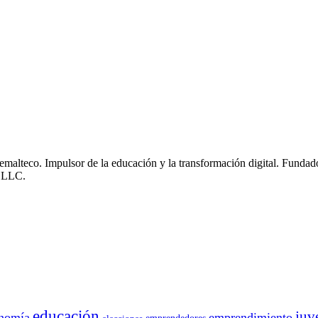
emalteco. Impulsor de la educación y la transformación digital. Fun
, LLC.
educación
juv
nomía
emprendimiento