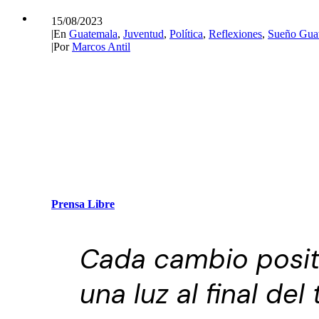
15/08/2023
|
En
Guatemala
,
Juventud
,
Política
,
Reflexiones
,
Sueño Gua
|
Por
Marcos Antil
Prensa Libre
Cada cambio posit
una luz al final del 