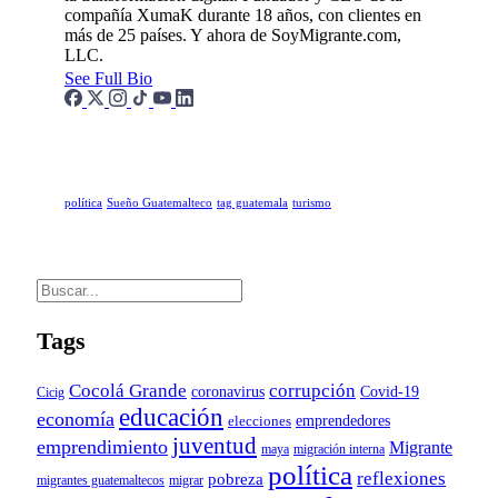
compañía XumaK durante 18 años, con clientes en
más de 25 países. Y ahora de SoyMigrante.com,
LLC.
See Full Bio
política
Sueño Guatemalteco
tag guatemala
turismo
Tags
Cocolá Grande
corrupción
Covid-19
coronavirus
Cicig
educación
economía
emprendedores
elecciones
juventud
emprendimiento
Migrante
maya
migración interna
política
reflexiones
pobreza
migrantes guatemaltecos
migrar