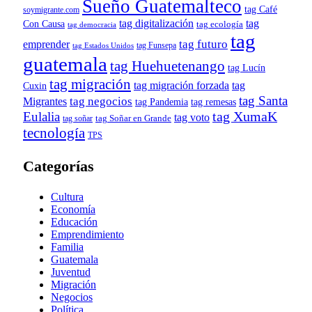
Sueño Guatemalteco
tag Café
soymigrante.com
tag digitalización
tag
Con Causa
tag ecología
tag democracia
tag
tag futuro
emprender
tag Funsepa
tag Estados Unidos
guatemala
tag Huehuetenango
tag Lucín
tag migración
tag migración forzada
tag
Cuxin
tag Santa
tag negocios
Migrantes
tag remesas
tag Pandemia
tag XumaK
Eulalia
tag voto
tag soñar
tag Soñar en Grande
tecnología
TPS
Categorías
Cultura
Economía
Educación
Emprendimiento
Familia
Guatemala
Juventud
Migración
Negocios
Política