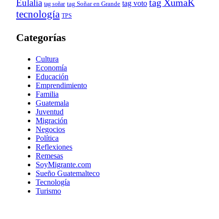
tag XumaK
Eulalia
tag voto
tag soñar
tag Soñar en Grande
tecnología
TPS
Categorías
Cultura
Economía
Educación
Emprendimiento
Familia
Guatemala
Juventud
Migración
Negocios
Política
Reflexiones
Remesas
SoyMigrante.com
Sueño Guatemalteco
Tecnología
Turismo