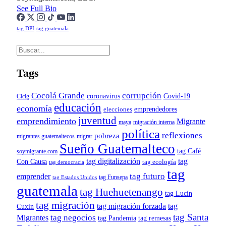
See Full Bio
tag DPI
tag guatemala
Tags
Cocolá Grande
corrupción
Covid-19
coronavirus
Cicig
educación
economía
emprendedores
elecciones
juventud
emprendimiento
Migrante
maya
migración interna
política
reflexiones
pobreza
migrantes guatemaltecos
migrar
Sueño Guatemalteco
tag Café
soymigrante.com
tag digitalización
tag
Con Causa
tag ecología
tag democracia
tag
tag futuro
emprender
tag Funsepa
tag Estados Unidos
guatemala
tag Huehuetenango
tag Lucín
tag migración
tag migración forzada
tag
Cuxin
tag Santa
tag negocios
Migrantes
tag remesas
tag Pandemia