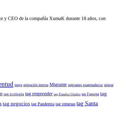
dador y CEO de la compañía XumaK durante 18 años, con
entud
Migrante
maya
migración interna
migrantes guatemaltecos
migrar
tag
ón
tag emprender
tag ecología
tag Funsepa
tag Estados Unidos
tag Santa
tag negocios
s
tag remesas
tag Pandemia