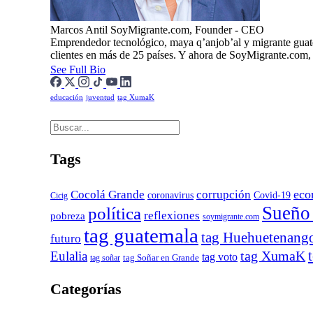
Marcos Antil
SoyMigrante.com, Founder - CEO
Emprendedor tecnológico, maya q’anjob’al y migrante guat
clientes en más de 25 países. Y ahora de SoyMigrante.com
See Full Bio
educación
juventud
tag XumaK
Tags
eco
Cocolá Grande
corrupción
Covid-19
coronavirus
Cicig
Sueño
política
reflexiones
pobreza
soymigrante.com
tag guatemala
tag Huehuetenang
futuro
tag XumaK
Eulalia
tag voto
tag soñar
tag Soñar en Grande
Categorías