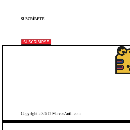
SUSCRÍBETE
Suscríbete a nuestro newsletter para recibir informa
SUSCRIBIRSE
WhatsApp: +502 3722-2384
Copyright 2026 © MarcosAntil.com