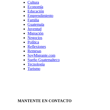
Cultura
Economía
Educación
Emprendimiento
Familia
Guatemala
Juventud
Migración
Negocios
Política
Reflexiones
Remesas
SoyMigrante.com
Sueño Guatemalteco
Tecnología
Turismo
MANTENTE EN CONTACTO