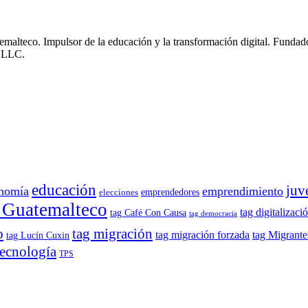
emalteco. Impulsor de la educación y la transformación digital. Fun
, LLC.
educación
juv
nomía
emprendimiento
emprendedores
elecciones
 Guatemalteco
tag digitalizaci
tag Café Con Causa
tag democracia
o
tag migración
tag migración forzada
tag Migrante
tag Lucín Cuxin
tecnología
TPS