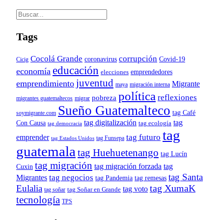
Tags
Cocolá Grande
corrupción
Covid-19
coronavirus
Cicig
educación
economía
emprendedores
elecciones
juventud
emprendimiento
Migrante
maya
migración interna
política
reflexiones
pobreza
migrantes guatemaltecos
migrar
Sueño Guatemalteco
tag Café
soymigrante.com
tag digitalización
tag
Con Causa
tag ecología
tag democracia
tag
tag futuro
emprender
tag Funsepa
tag Estados Unidos
guatemala
tag Huehuetenango
tag Lucín
tag migración
tag migración forzada
tag
Cuxin
tag Santa
tag negocios
Migrantes
tag remesas
tag Pandemia
tag XumaK
Eulalia
tag voto
tag soñar
tag Soñar en Grande
tecnología
TPS