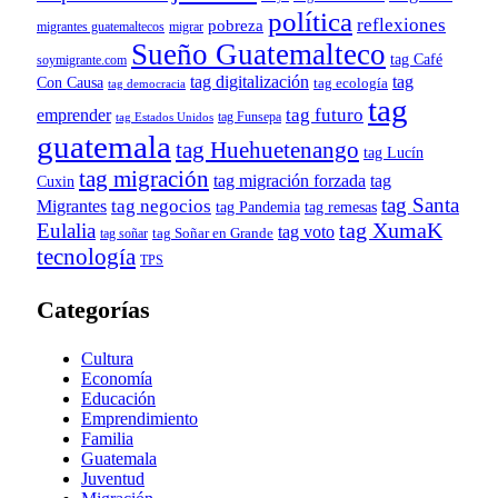
política
reflexiones
pobreza
migrantes guatemaltecos
migrar
Sueño Guatemalteco
tag Café
soymigrante.com
tag digitalización
tag
Con Causa
tag ecología
tag democracia
tag
tag futuro
emprender
tag Funsepa
tag Estados Unidos
guatemala
tag Huehuetenango
tag Lucín
tag migración
tag migración forzada
tag
Cuxin
tag Santa
tag negocios
Migrantes
tag remesas
tag Pandemia
tag XumaK
Eulalia
tag voto
tag soñar
tag Soñar en Grande
tecnología
TPS
Categorías
Cultura
Economía
Educación
Emprendimiento
Familia
Guatemala
Juventud