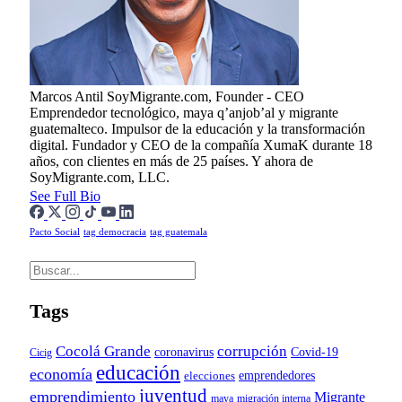
Marcos Antil
SoyMigrante.com, Founder - CEO
Emprendedor tecnológico, maya q’anjob’al y migrante
guatemalteco. Impulsor de la educación y la transformación
digital. Fundador y CEO de la compañía XumaK durante 18
años, con clientes en más de 25 países. Y ahora de
SoyMigrante.com, LLC.
See Full Bio
Pacto Social
tag democracia
tag guatemala
Tags
Cocolá Grande
corrupción
Covid-19
coronavirus
Cicig
educación
economía
emprendedores
elecciones
juventud
emprendimiento
Migrante
maya
migración interna