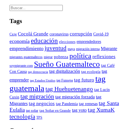
Tags
Cocolá Grande
corrupción
Covid-19
coronavirus
Cicig
educación
economía
emprendedores
elecciones
juventud
emprendimiento
Migrante
maya
migración interna
política
reflexiones
pobreza
migrantes guatemaltecos
migrar
Sueño Guatemalteco
tag Café
soymigrante.com
tag digitalización
tag
Con Causa
tag ecología
tag democracia
tag
tag futuro
emprender
tag Funsepa
tag Estados Unidos
guatemala
tag Huehuetenango
tag Lucín
tag migración
tag migración forzada
tag
Cuxin
tag Santa
tag negocios
Migrantes
tag remesas
tag Pandemia
tag XumaK
Eulalia
tag voto
tag soñar
tag Soñar en Grande
tecnología
TPS