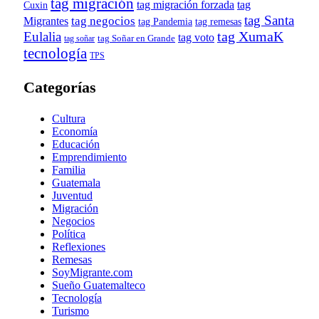
tag migración
tag migración forzada
tag
Cuxin
tag Santa
tag negocios
Migrantes
tag remesas
tag Pandemia
tag XumaK
Eulalia
tag voto
tag soñar
tag Soñar en Grande
tecnología
TPS
Categorías
Cultura
Economía
Educación
Emprendimiento
Familia
Guatemala
Juventud
Migración
Negocios
Política
Reflexiones
Remesas
SoyMigrante.com
Sueño Guatemalteco
Tecnología
Turismo