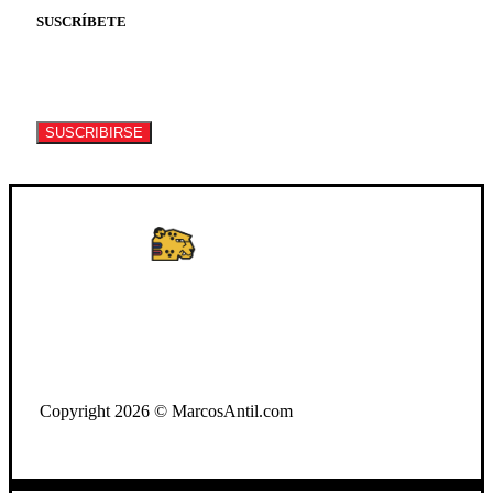
SUSCRÍBETE
Suscríbete a nuestro newsletter para recibir
información de eventos y artículos.
SUSCRIBIRSE
WhatsApp: +502 3722-2384
Copyright 2026 © MarcosAntil.com