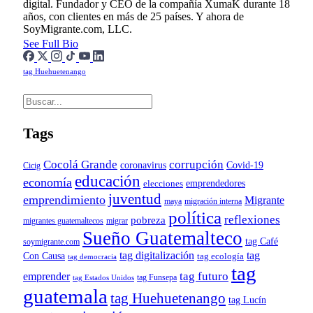
digital. Fundador y CEO de la compañía XumaK durante 18
años, con clientes en más de 25 países. Y ahora de
SoyMigrante.com, LLC.
See Full Bio
tag Huehuetenango
Tags
Cocolá Grande
corrupción
Covid-19
coronavirus
Cicig
educación
economía
emprendedores
elecciones
juventud
emprendimiento
Migrante
maya
migración interna
política
reflexiones
pobreza
migrantes guatemaltecos
migrar
Sueño Guatemalteco
tag Café
soymigrante.com
tag digitalización
tag
Con Causa
tag ecología
tag democracia
tag
tag futuro
emprender
tag Funsepa
tag Estados Unidos
guatemala
tag Huehuetenango
tag Lucín