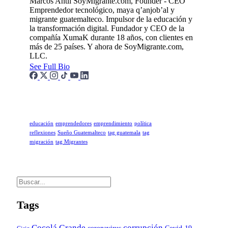
Marcos Antil
SoyMigrante.com, Founder - CEO
Emprendedor tecnológico, maya q’anjob’al y
migrante guatemalteco. Impulsor de la educación y
la transformación digital. Fundador y CEO de la
compañía XumaK durante 18 años, con clientes en
más de 25 países. Y ahora de SoyMigrante.com,
LLC.
See Full Bio
educación
emprendedores
emprendimiento
política
reflexiones
Sueño Guatemalteco
tag guatemala
tag
migración
tag Migrantes
Tags
Cocolá Grande
corrupción