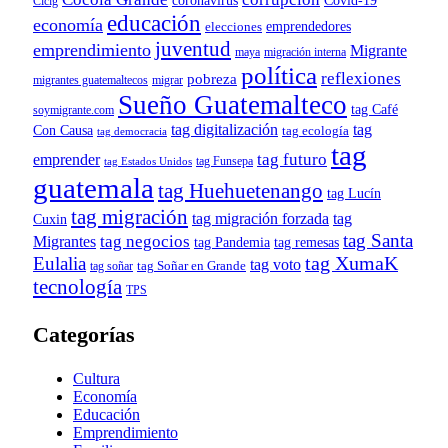
Covid-19
coronavirus
Cicig
educación
economía
emprendedores
elecciones
juventud
emprendimiento
Migrante
maya
migración interna
política
reflexiones
pobreza
migrantes guatemaltecos
migrar
Sueño Guatemalteco
tag Café
soymigrante.com
tag digitalización
tag
Con Causa
tag ecología
tag democracia
tag
tag futuro
emprender
tag Funsepa
tag Estados Unidos
guatemala
tag Huehuetenango
tag Lucín
tag migración
tag migración forzada
tag
Cuxin
tag Santa
tag negocios
Migrantes
tag remesas
tag Pandemia
tag XumaK
Eulalia
tag voto
tag soñar
tag Soñar en Grande
tecnología
TPS
Categorías
Cultura
Economía
Educación
Emprendimiento