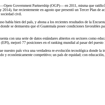
rto —Open Government Partnership (OGP)— en 2011, misma que ratificó
 2014), fue recientemente en agosto que presentó un Tercer Plan de a
 sociedad civil.
aso habla bien del país, y abona a los recientes resultados de la Encue
nde se demuestra que el Guatemala posee condiciones favorables para
enta con una serie de datos estándares abiertos en sectores como educa
a (EPI), mejoró 77 posiciones en el ranking mundial al pasar del puesto
ue nuestro país viva una verdadera re-evolución tecnológica donde la in
ido y económicamente competitivo; un país de equidad; con educación, 