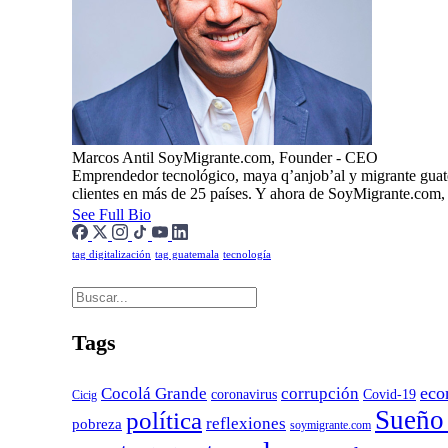
Marcos Antil
SoyMigrante.com, Founder - CEO
Emprendedor tecnológico, maya q’anjob’al y migrante guat
clientes en más de 25 países. Y ahora de SoyMigrante.com
See Full Bio
tag digitalización
tag guatemala
tecnología
Tags
eco
Cocolá Grande
corrupción
Covid-19
coronavirus
Cicig
Sueño
política
reflexiones
pobreza
soymigrante.com