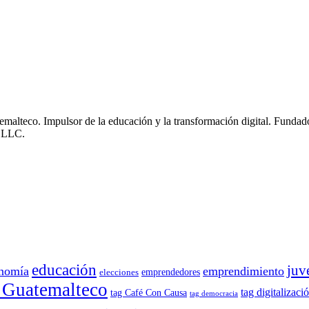
emalteco. Impulsor de la educación y la transformación digital. Fun
, LLC.
educación
juv
nomía
emprendimiento
emprendedores
elecciones
 Guatemalteco
tag digitalizaci
tag Café Con Causa
tag democracia