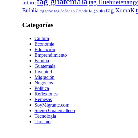
tag guatemala
tag Huehuetenang
futuro
tag XumaK
Eulalia
tag voto
tag soñar
tag Soñar en Grande
Categorías
Cultura
Economía
Educación
Emprendimiento
Familia
Guatemala
Juventud
Migración
Negocios
Política
Reflexiones
Remesas
SoyMigrante.com
Sueño Guatemalteco
Tecnología
Turismo