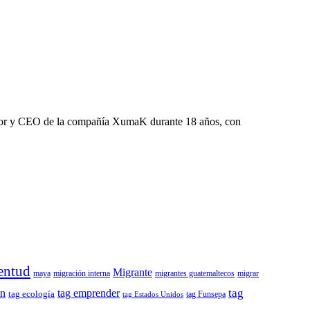
dador y CEO de la compañía XumaK durante 18 años, con
entud
Migrante
maya
migración interna
migrantes guatemaltecos
migrar
tag
ón
tag emprender
tag ecología
tag Funsepa
tag Estados Unidos