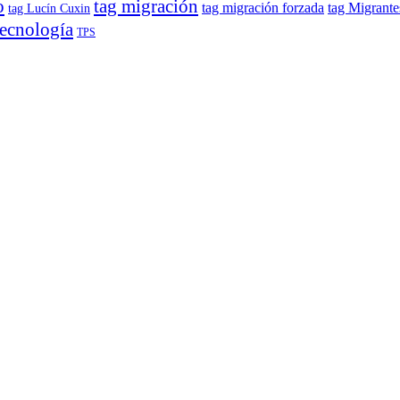
o
tag migración
tag migración forzada
tag Migrante
tag Lucín Cuxin
tecnología
TPS