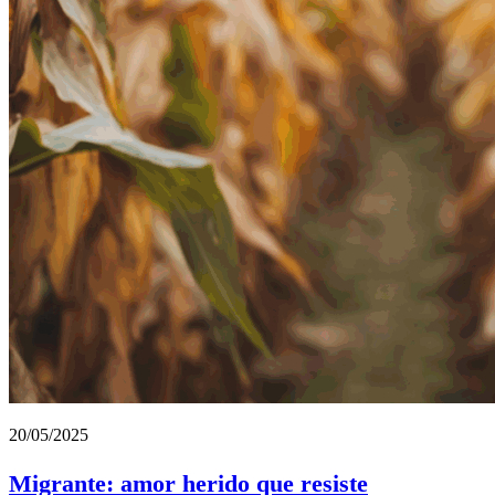
20/05/2025
Migrante: amor herido que resiste