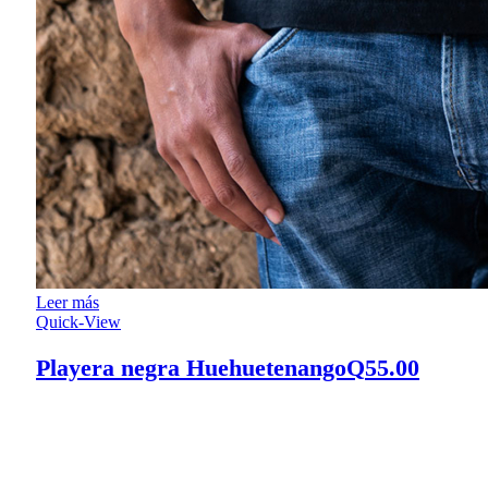
Leer más
Quick-View
Playera negra Huehuetenango
Q
55.00