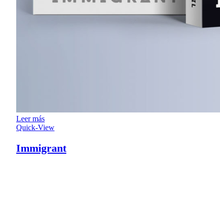
Leer más
Quick-View
Immigrant