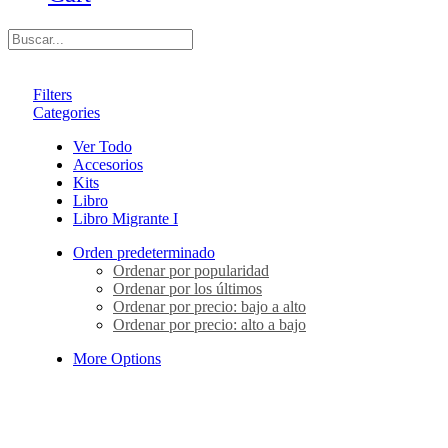
Filters
Categories
Ver Todo
Accesorios
Kits
Libro
Libro Migrante I
Orden predeterminado
Ordenar por popularidad
Ordenar por los últimos
Ordenar por precio: bajo a alto
Ordenar por precio: alto a bajo
More Options