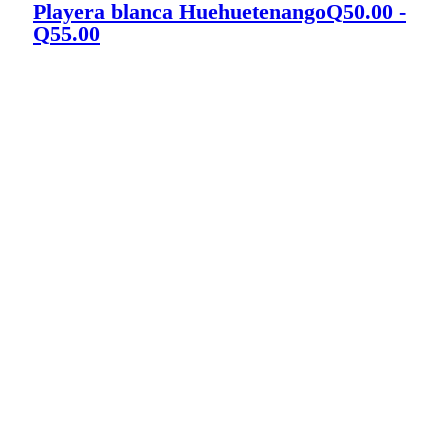
Playera blanca Huehuetenango
Q
50.00
-
Rango
Q
55.00
de
precios:
desde
Q50.00
hasta
Q55.00