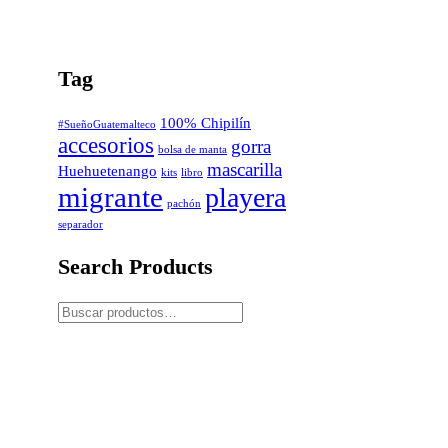
Tag
100% Chipilín
#SueñoGuatemalteco
accesorios
gorra
bolsa de manta
mascarilla
Huehuetenango
kits
libro
migrante
playera
pachón
separador
Search Products
Buscar
por: