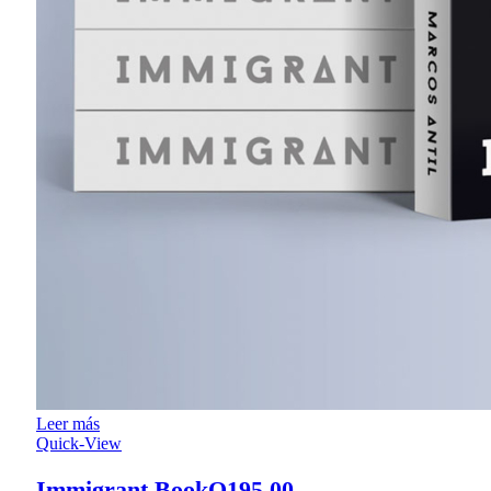
Leer más
Quick-View
Immigrant Book
Q
195.00